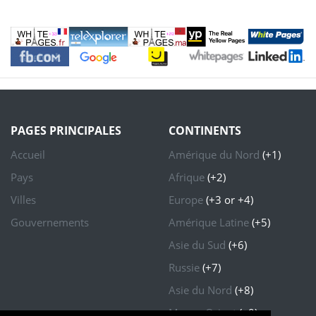
PAGES PRINCIPALES
CONTINENTS
Accueil
Amérique du Nord
(+1)
Pays
Afrique
(+2)
Villes
Europe
(+3 or +4)
Gouvernements
Amérique Latine
(+5)
Asie du Sud
(+6)
Russie
(+7)
Asie du Nord
(+8)
Moyen Orient
(+9)