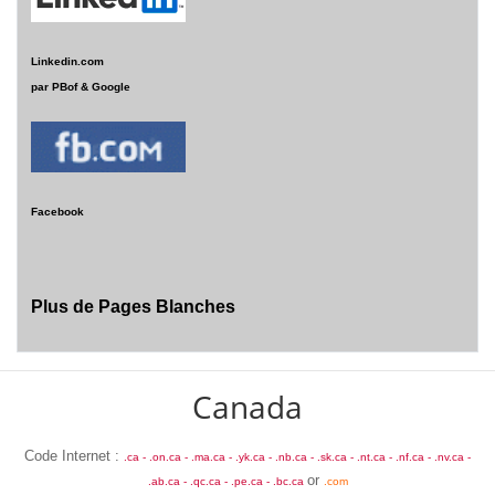
Linkedin.com
par PBof & Google
Facebook
Plus de Pages Blanches
Canada
Code Internet :
.ca -
.on.ca -
.ma.ca -
.yk.ca -
.nb.ca -
.sk.ca -
.nt.ca -
.nf.ca -
.nv.ca -
or
.ab.ca -
.qc.ca -
.pe.ca -
.bc.ca
.com