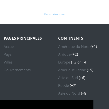
Voir en plus grand
PAGES PRINCIPALES
CONTINENTS
Accueil
Amérique du Nord
(+1)
Pays
Afrique
(+2)
Villes
Europe
(+3 or +4)
Gouvernements
Amérique Latine
(+5)
Asie du Sud
(+6)
Russie
(+7)
Asie du Nord
(+8)
Moyen Orient
(+9)